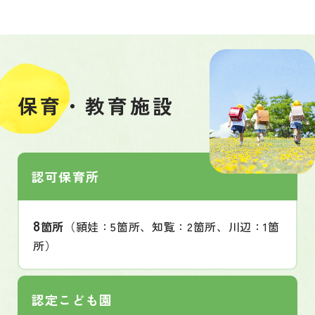
保育・教育施設
認可保育所
8
箇所
（頴娃：5箇所、知覧：2箇所、川辺：1箇
所）
認定こども園