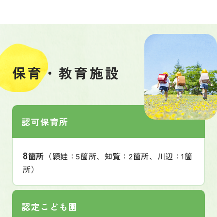
保育・教育施設
認可保育所
8
箇所
（頴娃：5箇所、知覧：2箇所、川辺：1箇
所）
認定こども園